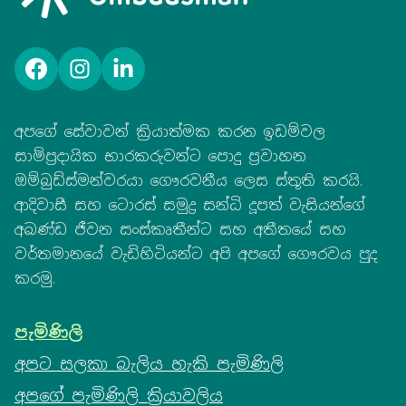
ෆේස්බුක්
ඉන්ස්ටග්රෑම්
ලින්ක්ඩ්ඉන්
අපගේ සේවාවන් ක්‍රියාත්මක කරන ඉඩම්වල
සාම්ප්‍රදායික භාරකරුවන්ට පොදු ප්‍රවාහන
ඔම්බුඩ්ස්මන්වරයා ගෞරවනීය ලෙස ස්තූති කරයි.
ආදිවාසී සහ ටොරස් සමුද්‍ර සන්ධි දූපත් වැසියන්ගේ
අඛණ්ඩ ජීවන සංස්කෘතීන්ට සහ අතීතයේ සහ
වර්තමානයේ වැඩිහිටියන්ට අපි අපගේ ගෞරවය පුද
කරමු.
පැමිණිලි
අපට සලකා බැලිය හැකි පැමිණිලි
අපගේ පැමිණිලි ක්‍රියාවලිය