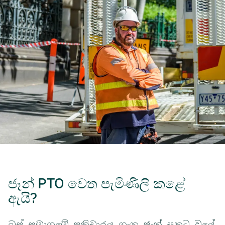
ජෑන් PTO වෙත පැමිණිලි කළේ
ඇයි?
බස් සමාගමේ ප්‍රතිචාරය ගැන ජෑන් සතුටු වූයේ