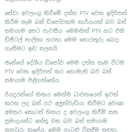
සේවා අවලංගු කිරීමේ දත්ත PTV වෙත ඉදිරිපත්
කිරීම සෑම බස් ඩිපෝවකම කාර්යයක් බව බස්
සමාගම අපට පැවසීය. මෙමඟින් PTV හට එහි
ඩිජිටල් නාලිකා හරහා මෙම තොරතුරු බෙදා
ගැනීමට ඉඩ සලසයි.
ජෑන්ගේ දේශීය ඩිපෝව මෙම දත්ත සෑම විටම
PTV වෙත ඉදිරිපත් කර නොමැති බව බස්
සමාගම පිළිගත්තේය.
රියදුරන්ගේ හිඟය මෙන්ම ධාවනයෙන් ඉවත්
කරන ලද බස් රථ අලුත්වැඩියා කිරීමට අවශ්‍ය
අමතර කොටස් හිඟය ද අවලංගු කිරීම් සහ
ප්‍රමාදයන්ට හේතු වන බව බස් සමාගම
තහවුරු කළේය. මෙම ගැටළු විසඳීම සඳහා,