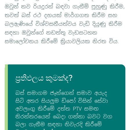
ඔවුන් නව රියදුරන් බඳවා ගැනීම් පුහුණු කිරීම,
තවත් බස් රථ දහයක් මාර්ගගත කිරීම සහ
බලඇණියේ විශ්වසනීයත්වය වැඩි දියුණු කිරීම
සඳහා ඔවුන්ගේ නඩත්තු වැඩසටහන
සමාලෝචනය කිරීමේ ක්‍රියාවලියක නිරත විය.
ප්‍රතිඵලය කුමක්ද?
බස් සමාගම ජෑන්ගෙන් සමාව අයැද
සිටි අතර සියලුම ඩිපෝ විසින් සේවා
අවලංගු කිරීමේ දත්ත PTV සමඟ
නිරන්තරයෙන් බෙදා ගන්නා බවට වග
බලා ගැනීම සඳහා නිවැරදි කිරීමේ