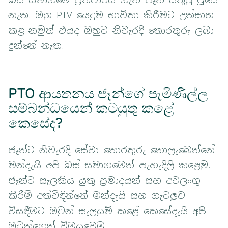
නැත. ඔහු PTV යෙදුම භාවිතා කිරීමට උත්සාහ
කළ නමුත් එයද ඔහුට නිවැරදි තොරතුරු ලබා
දුන්නේ නැත.
PTO ආයතනය ජෑන්ගේ පැමිණිල්ල
සම්බන්ධයෙන් කටයුතු කළේ
කෙසේද?
ජෑන්ට නිවැරදි සේවා තොරතුරු නොලැබෙන්නේ
මන්දැයි අපි බස් සමාගමෙන් පැහැදිලි කළෙමු.
ජෑන්ට සැලකිය යුතු ප්‍රමාදයන් සහ අවලංගු
කිරීම් අත්විඳින්නේ මන්දැයි සහ ගැටලුව
විසඳීමට ඔවුන් සැලසුම් කළේ කෙසේදැයි අපි
ඔවුන්ගෙන් විමසුවෙමු.