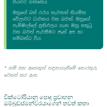
පියවර ගත්තේය.
ඔහුගේ බස් රථය නැවතත් නියමිත
වේලාවට ධාවනය වන බවත්, ඔහුගේ
පැමිණිල්ලේ ප්‍රතිඵලය ගැන ඔහු සතුටු
වන බවත් පැවසීමට ජෑන් අප හා
සම්බන්ධ විය.
*
නම් සහ අනෙකුත් හඳුනාගැනීමේ තොරතුරු
වෙනස් කර ඇත.
වික්ටෝරියානු පොදු ප්‍රවාහන
ඔම්බුඩ්ස්මන්වරයාගෙන් තවත් කතා