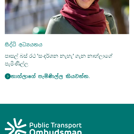
සිද්ධි අධ්‍යයනය
පාසල් බස් රථ 'සංදර්ශන නැහැ' ගැන නාහ්ලාගේ
පැමිණිල්ල
නාහ්ලාගේ පැමිණිල්ල කියවන්න.