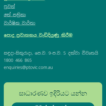
පුවත්
අත් පත්‍රිකා
වාර්ෂික වාර්තා
පොදු ප්‍රවාහනය වැඩිදියුණු කිරීම
සඳුදා-සිකුරාදා, පෙ.ව. 9-ප.ව. 5 දක්වා විවෘතයි
1800 466 865
enquiries@ptovic.com.au
සාධාරණව ඉදිරියට යන්න