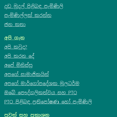
දඩ මුදල් පිළිබඳ පැමිණිලි
පැමිණිල්ලක් කරන්න
ජන කතා
අපි ගැන
අපි කවුද?
අපි කරන දේ
අපේ මිනිස්සු
අපගේ සාමාජිකයින්
අපගේ මාර්ගෝපදේශක මූලධර්ම
ඔබේ පෞද්ගලිකත්වය සහ PTO
PTO පිළිබඳ ප්‍රතිපෝෂණ හෝ පැමිණිලි
පුවත් සහ ප්‍රකාශන