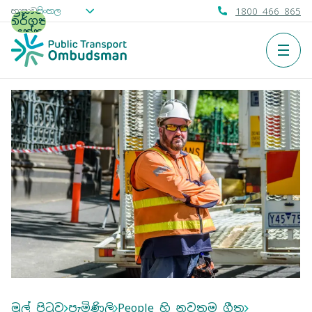
ප්‍රධාන
1800 466 865
භාෂාව
න්තර්ගතයට
යන්න
මෙන
මුල් පිටුව
පැමිණිලි
People හි නවතම ගීත