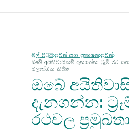
මුල් පිටුව
පුවත් සහ ප්‍රකාශන
පුවත්
ඔබේ අයිතිවාසිකම් දැනගන්න: ට්‍රෑම් රථ
බලාත්මක කිරීම
ඔබේ අයිතිවාස
දැනගන්න: ට්‍ර
රථවල ප්‍රමු