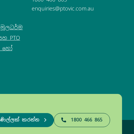
enquiries@ptovic.com.au
මූලධර්ම
සහ PTO
ණ හෝ
ිණිල්ලක් කරන්න
1800 466 865