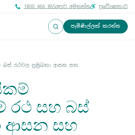
1800 466 865
අපව අමතන්න
ප්‍රවේශ්‍යතාව
සෙවුම් පද ඇතුළත් කරන්න
පැමිණිල්ලක් කරන්න
සෙවීම
 සහ බස් රථවල ප්‍රමුඛතා ආසන සහ
ිකම්
ෑම් රථ සහ බස්
ඛතා ආසන සහ