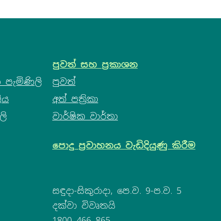
පුවත් සහ ප්‍රකාශන
 පැමිණිලි
පුවත්
ිය
අත් පත්‍රිකා
ලි
වාර්ෂික වාර්තා
පොදු ප්‍රවාහනය වැඩිදියුණු කිරීම
සඳුදා-සිකුරාදා, පෙ.ව. 9-ප.ව. 5
දක්වා විවෘතයි
1800 466 865