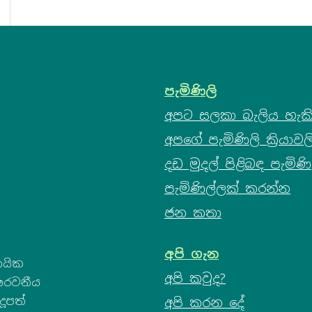
පැමිණිලි
අපට සලකා බැලිය හැකි
අපගේ පැමිණිලි ක්‍රියාවල
දඩ මුදල් පිළිබඳ පැමිණි
පැමිණිල්ලක් කරන්න
ජන කතා
අපි ගැන
ායික
අපි කවුද?
ගෞරවනීය
දූපත්
අපි කරන දේ