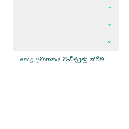
පැමිණිලි
තවත් ප
අපි ගැන
අප ගැ
පුවත් සහ ප්‍රකාශන
තවත් 
පොදු ප්‍රවාහනය වැඩිදියුණු කිරීම