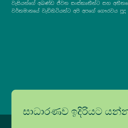
වැසියන්ගේ අඛණ්ඩ ජීවන සංස්කෘතීන්ට සහ අතීත
වර්තමානයේ වැඩිහිටියන්ට අපි අපගේ ගෞරවය පුද 
සාධාරණව ඉදිරියට යන්