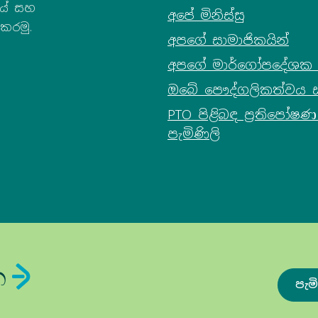
යේ සහ
අපේ මිනිස්සු
කරමු.
අපගේ සාමාජිකයින්
අපගේ මාර්ගෝපදේශක 
ඔබේ පෞද්ගලිකත්වය 
PTO පිළිබඳ ප්‍රතිපෝෂ
පැමිණිලි
න
පැම