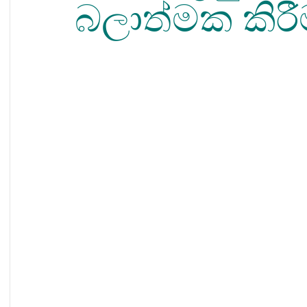
බලාත්මක කිරී
ැමිණිලි පිටු
න තවත් පිටු
පුවත් සහ ප්‍රකාශන පිටු