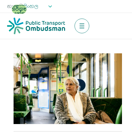
ප්‍රධාන
භාෂාව
අන්තර්ගතයට
යන්න
මෙනුව