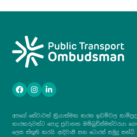
ෆේස්බුක්
ඉන්ස්ටග්රෑම්
ලින්ක්ඩ්ඉන්
අපගේ සේවාවන් ක්‍රියාත්මක කරන ඉඩම්වල සාම්ප්‍රද
භාරකරුවන්ට පොදු ප්‍රවාහන ඔම්බුඩ්ස්මන්වරයා 
ලෙස ස්තූති කරයි. ආදිවාසී සහ ටොරස් සමුද්‍ර සන්ධි 