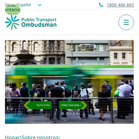
Saltar al
Idioma
1800 466 865
contenido
principal
Men
Hogar
Sobre nosotros