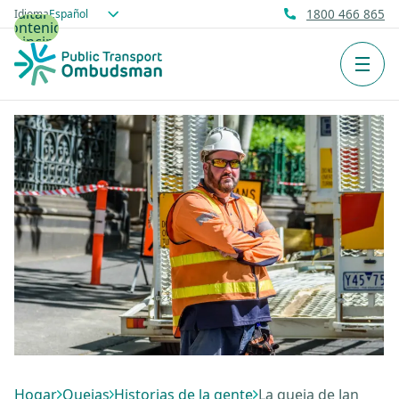
Saltar al
Idioma
1800 466 865
contenido
principal
Men
Hogar
Quejas
Historias de la gente
La queja de Jan