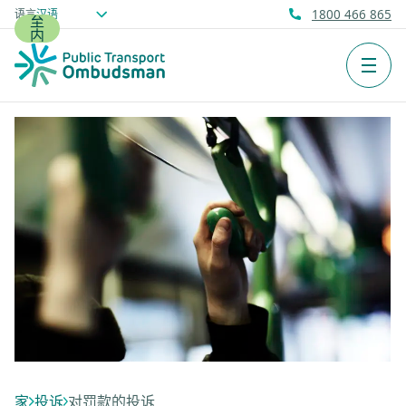
跳
语言
1800 466 865
至
内
容
菜单
家
投诉
对罚款的投诉